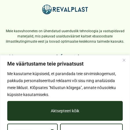
Meie kasvuhoonetes on ühendatud uuenduslik tehnoloogia ja vastupidavad
materjalid, mis pakuvad usaldusväärset kaitset ebasoodsate
ilmastikutingimuste eest ja loovad optimaalse keskkonna taimede kasvuks.
Menu
Informatsioon
Meist
Makse ja kohaletoimetamine
Me väärtustame teie privaatsust
e-Pood
Kasutustingimused
Me kasutame küpsiseid, et parandada teie sirvimiskogemust,
KKK
Privaatsuspoliitika
pakkuda personaliseeritud reklaami või sisu ning analüüsida
meie liiklust. Klõpsates "Nõustun kõigega", annate nõusoleku
Kontakt
küpsiste kasutamiseks.
revalplast@revalplast.ee
+372 58182987
Aktsepteeri kõik