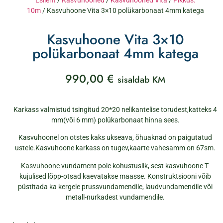
Esileht
/
Kasvuhooned
/
Kasvuhooned Vita
/
Pikkus:
10m
/ Kasvuhoone Vita 3×10 polükarbonaat 4mm katega
Kasvuhoone Vita 3×10
polükarbonaat 4mm katega
990,00
€
sisaldab KM
Karkass valmistud tsingitud 20*20 nelikantelise torudest,katteks 4
mm(või 6 mm) polükarbonaat hinna sees.
Kasvuhoonel on otstes kaks ukseava, õhuaknad on paigutatud
ustele.Kasvuhoone karkass on tugev,kaarte vahesamm on 67sm.
Kasvuhoone vundament pole kohustuslik, sest kasvuhoone T-
kujulised lõpp-otsad kaevatakse maasse. Konstruktsiooni võib
püstitada ka kergele prussvundamendile, laudvundamendile või
metall-nurkadest vundamendile.