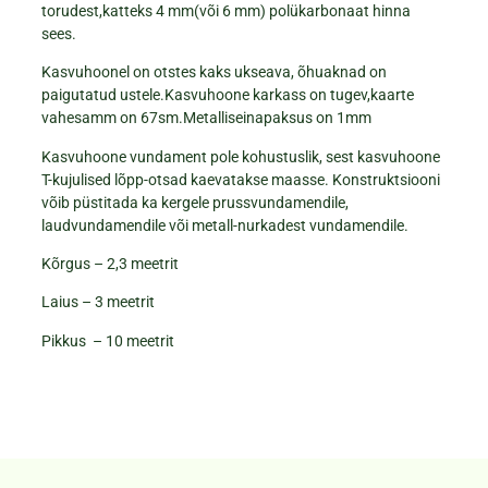
torudest,katteks 4 mm(või 6 mm) polükarbonaat hinna
sees.
Kasvuhoonel on otstes kaks ukseava, õhuaknad on
paigutatud ustele.Kasvuhoone karkass on tugev,kaarte
vahesamm on 67sm.Metalliseinapaksus on 1mm
Kasvuhoone vundament pole kohustuslik, sest kasvuhoone
T-kujulised lõpp-otsad kaevatakse maasse. Konstruktsiooni
võib püstitada ka kergele prussvundamendile,
laudvundamendile või metall-nurkadest vundamendile.
Kõrgus – 2,3 meetrit
Laius – 3 meetrit
Pikkus – 10 meetrit