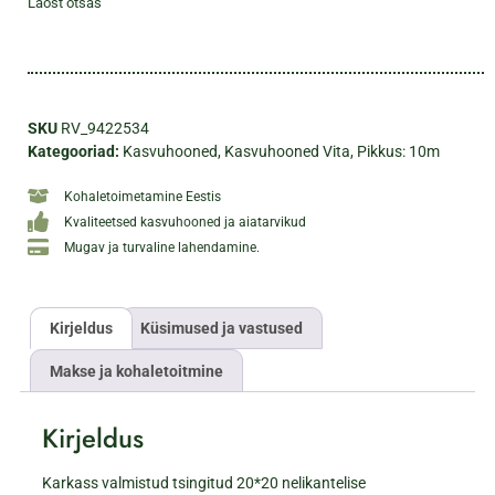
Laost otsas
SKU
RV_9422534
Kategooriad:
Kasvuhooned
,
Kasvuhooned Vita
,
Pikkus: 10m
Kohaletoimetamine Eestis
Kvaliteetsed kasvuhooned ja aiatarvikud
Mugav ja turvaline lahendamine.
Kirjeldus
Küsimused ja vastused
Makse ja kohaletoitmine
Kirjeldus
Karkass valmistud tsingitud 20*20 nelikantelise