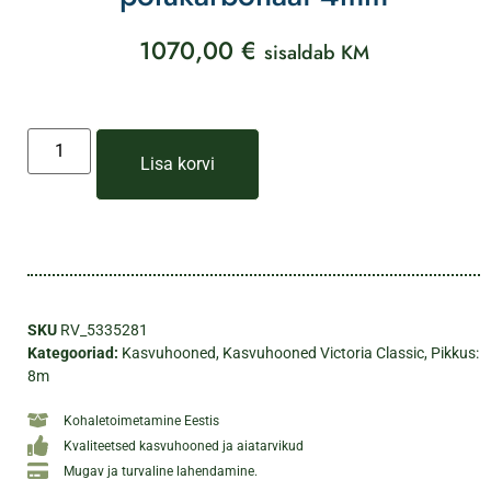
1070,00
€
sisaldab KM
Lisa korvi
SKU
RV_5335281
Kategooriad:
Kasvuhooned
,
Kasvuhooned Victoria Classic
,
Pikkus:
8m
Kohaletoimetamine Eestis
Kvaliteetsed kasvuhooned ja aiatarvikud
Mugav ja turvaline lahendamine.