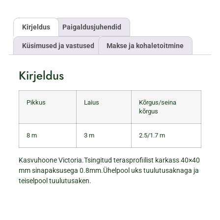
Kirjeldus
Paigaldusjuhendid
Küsimused ja vastused
Makse ja kohaletoitmine
Kirjeldus
Pikkus
Laius
Kõrgus/seina
kõrgus
8 m
3 m
2.5/1.7 m
Kasvuhoone Victoria.Tsingitud terasprofiilist karkass 40×40
mm sinapaksusega 0.8mm.Ühelpool uks tuulutusaknaga ja
teiselpool tuulutusaken.