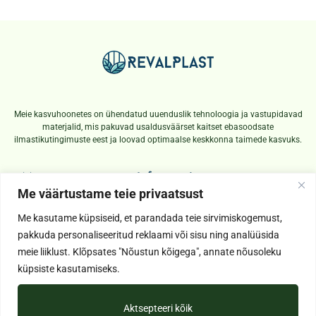
Meie kasvuhoonetes on ühendatud uuenduslik tehnoloogia ja vastupidavad
materjalid, mis pakuvad usaldusväärset kaitset ebasoodsate
ilmastikutingimuste eest ja loovad optimaalse keskkonna taimede kasvuks.
Menu
Informatsioon
Meist
Makse ja kohaletoimetamine
Me väärtustame teie privaatsust
e-Pood
Kasutustingimused
Me kasutame küpsiseid, et parandada teie sirvimiskogemust,
KKK
Privaatsuspoliitika
pakkuda personaliseeritud reklaami või sisu ning analüüsida
meie liiklust. Klõpsates "Nõustun kõigega", annate nõusoleku
Kontakt
küpsiste kasutamiseks.
revalplast@revalplast.ee
+372 58182987
Aktsepteeri kõik